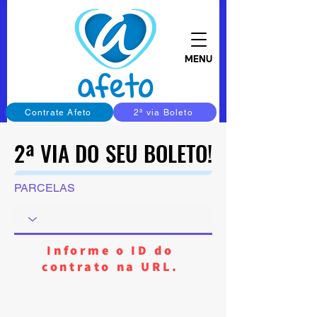
MENU
Contrate Afeto
2ª via Boleto
2ª VIA DO SEU BOLETO!
2ª VIA DO SEU BOLETO!
PARCELAS
Informe o ID do
contrato na URL.