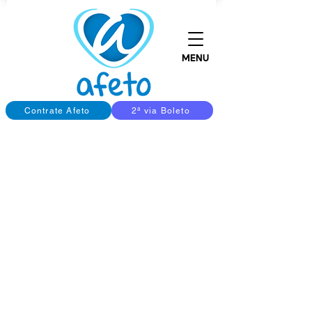
MENU
Contrate Afeto
2ª via Boleto